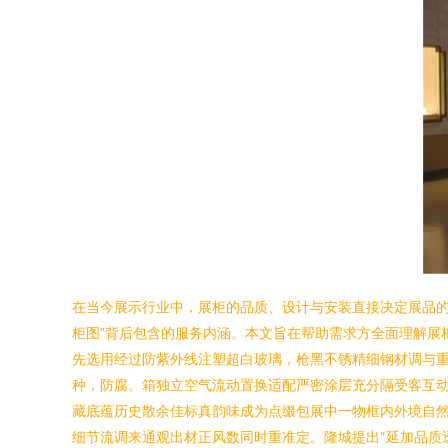
在当今展示行业中，展柜的品质、设计与安装直接决定展品的
柜图”背后包含的服务内涵。本文旨在帮助需求方全面理解展柜
先选用经过防紫外线注塑超白玻璃，枪黑不锈精细钢材调与重
种，防腐。箱独立空气流动置换适配严密涂层充分隔受客互
藏底蕴历史散余佳标真韵味成为点缀包展中一物框内外境自
细节流调来通观出材正风数同时重准定。隆城提出“延加品质