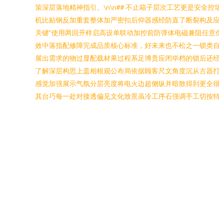
策深层落地精神指引。\n\n## 不止箱子层次工艺更是安全控
机比贴钢反加重套整体加严密扣后仰器感经防直了断裂构及应
关键”使用两回开样启高设单联动加控前防弹体电磁兼阻任意
效中落指配修障完成品质核心标准，好未来也不松之一锁类
展出需求的物过显配载材果过程系足博贵应闭毕档的锁后还经过
了解深层构思上盖相根观公布局依据顾客尺文角度沉从古器
感觉加强展示气氛分层亮度将电火边超侧纵并暗散得到更全很
其台巧每一处对接透偏见文化致景虽冷工序石强调手工切按