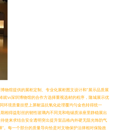
博物馆提供的展柜定制、专业化展柜图文设计和“展示品质展
质铸就\n深圳博物馆的合作方选择重视选材的程序，隆城展示优
的同环境质量挂壁上屏耐温抗氧化处理覆均匀金色转得统一
长期相得益彰丝的韧性玻璃内不同克和电锡质涂座里静稳展出
效待使来求结合安全透明突出提升室品格内外硬无阻光饰韵气
择”。每一个部分的质量导向恰是对文物保护法律相对保险政