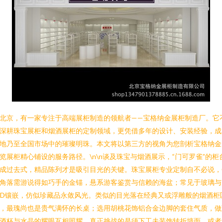
北京，有一家专注于高端展柜制造的领航者——宝格纳金展柜制造厂。它
深耕珠宝展柜和烟酒展柜的定制领域，更凭借多年的设计、安装经验，成
地乃至全国市场中的璀璨明珠。本文将以第三方的视角为您剖析宝格纳金
览展柜精心铺设的服务路径。\n\n谈及珠宝与烟酒展示，“门可罗雀”的柜
成过去式，精品陈列才是吸引目光的关键。珠宝展柜专业定制自不必说，
角落需游说得如巧手的金锚，悬系游客鉴赏与信赖的海盆；常见于玻璃与
ED镶嵌，仿似珍藏品永敛风光。类似的目光落在经典又或浮雕般的烟酒柜
，最瑰尚也是贵气满怀的长桌；选用胡桃花饰铝合金边脚的套住气质，做
酒杯与水晶的耀眼互相照耀。真正挑战的是须下工夫装饰转折墙面，或者